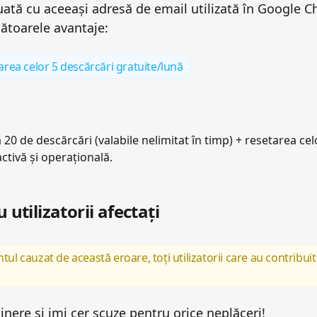
uată cu aceeași adresă de email utilizată în Google 
ătoarele avantaje:
area celor 5 descărcări gratuite/lună
20 de descărcări (valabile nelimitat în timp) + resetarea ce
ctivă și operațională.
utilizatorii afectați
ul cauzat de această eroare, toți utilizatorii care au contribu
ere și imi cer scuze pentru orice neplăceri!